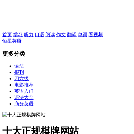
恒星英语
首页
学习
听力
口语
阅读
作文
翻译
单词
看视频
恒星英语
更多分类
语法
报刊
四六级
电影推荐
英语入门
语法大全
商务英语
十大正规棋牌网站