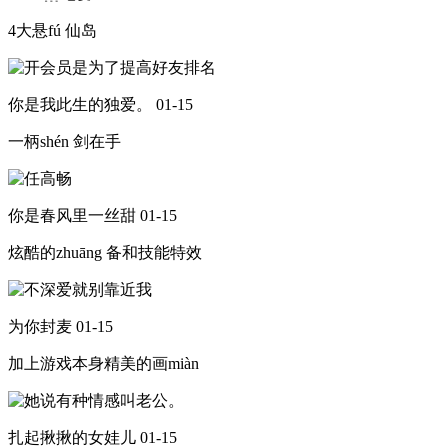
4大悬fú 仙岛
你是我此生的独爱。
01-15
一柄shén 剑在手
你是春风里一丝甜
01-15
炫酷的zhuāng 备和技能特效
为你封麦
01-15
加上游戏本身精美的画miàn
扎起揪揪的女娃儿
01-15