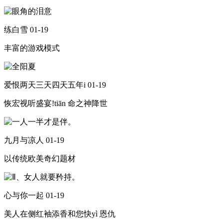
练白雪
01-19
丰富的游戏模式
爱恨两天三天四天五年i
01-19
恢宏视听盛宴!tiān 命之神降世
九月与凉人
01-19
以传统欧美奇幻题材
心与你一起
01-19
美人在侧红袖添香和您快yì 恩仇