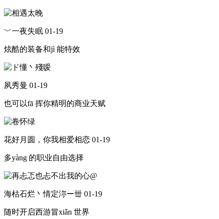
﹀一夜失眠
01-19
炫酷的装备和jì 能特效
夙秀曼
01-19
也可以fā 挥你精明的商业天赋
花好月圆，你我相爱相恋
01-19
多yàng 的职业自由选择
海枯石烂丶情定沵ー丗
01-19
随时开启西游冒xiǎn 世界