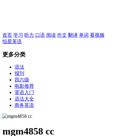
恒星英语
首页
学习
听力
口语
阅读
作文
翻译
单词
看视频
恒星英语
更多分类
语法
报刊
四六级
电影推荐
英语入门
语法大全
商务英语
mgm4858 cc