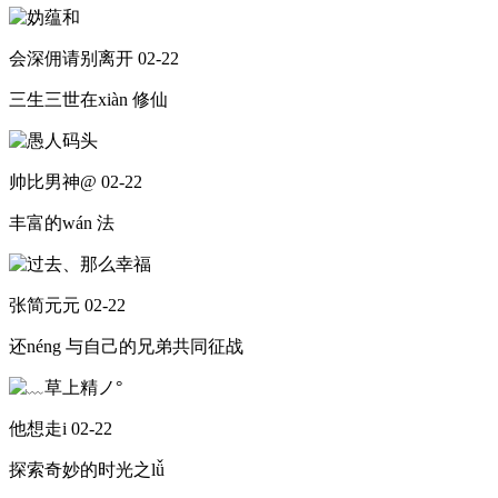
会深佣请别离开
02-22
三生三世在xiàn 修仙
帅比男神@
02-22
丰富的wán 法
张简元元
02-22
还néng 与自己的兄弟共同征战
他想走i
02-22
探索奇妙的时光之lǚ