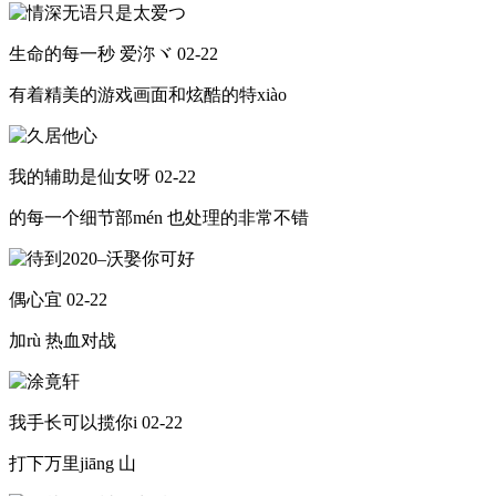
生命的每一秒 爱沵ヾ
02-22
有着精美的游戏画面和炫酷的特xiào
我的辅助是仙女呀
02-22
的每一个细节部mén 也处理的非常不错
偶心宜
02-22
加rù 热血对战
我手长可以揽你i
02-22
打下万里jiāng 山