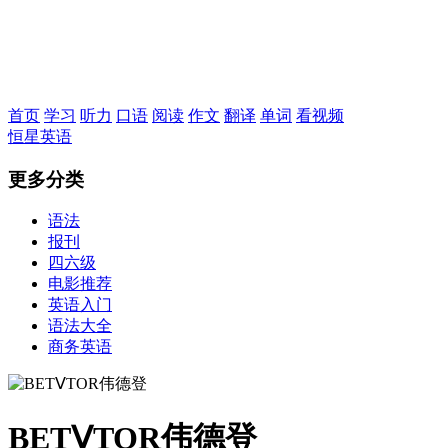
恒星英语
首页
学习
听力
口语
阅读
作文
翻译
单词
看视频
恒星英语
更多分类
语法
报刊
四六级
电影推荐
英语入门
语法大全
商务英语
BETⅤTOR伟德登