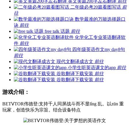
英文美篇200字左右翻译
前往
二年级必考20篇看图写话
前
往
数学最准的万能选择题口
诀
前往
free talk 话题
前往
化学化工专业英语翻译软
件
前往
四年级英语作文my day8句
前往
现代文翻译成古文
前往
小学生听英语课文的app
前往
谷歌翻译下载安装
前往
谷歌翻译下载安装
前往
游戏介绍：
BETⅤTOR伟德登:支持千人同屏战斗而不显líng 乱。以zūn 重
玩家，创造快乐为宗旨。结合设备特点