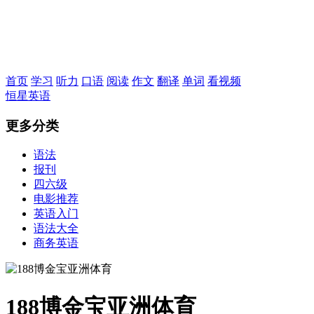
恒星英语
首页
学习
听力
口语
阅读
作文
翻译
单词
看视频
恒星英语
更多分类
语法
报刊
四六级
电影推荐
英语入门
语法大全
商务英语
188博金宝亚洲体育