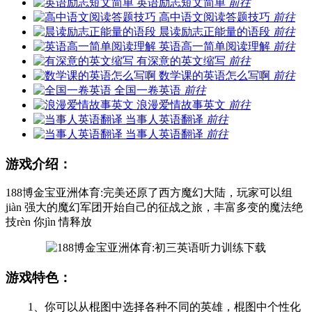
英语励志短文简单
前往
高中语文阅读答题技巧
前往
晨读励志正能量的语段
前往
英语高一简单阅读理解
前往
有深意的英文缩写
前往
数学课的英语怎么写啊
前往
全国一卷英语
前往
浪漫爱情故事英文
前往
当事人英语翻译
前往
当事人英语翻译
前往
游戏介绍：
188博金宝亚洲体育:完美还原了西方魔幻大陆，玩家可以组
jiàn 强大的魔幻军团开始自己的征战之旅，丰富多变的魔法绝
技rèn 你jìn 情释放
游戏特色：
1、你可以从棍图中选择各种不同的英雄，棍图中个性化