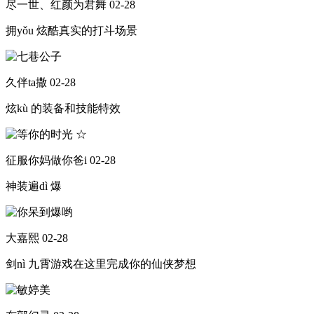
尽一世、红颜为君舞
02-28
拥yǒu 炫酷真实的打斗场景
久伴ta撒
02-28
炫kù 的装备和技能特效
征服你妈做你爸i
02-28
神装遍dì 爆
大嘉熙
02-28
剑nì 九霄游戏在这里完成你的仙侠梦想