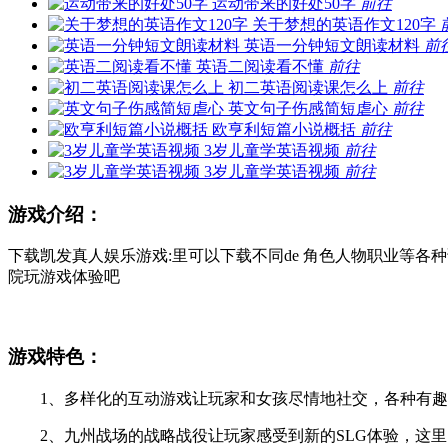
运动带来的好处50字
前往
关于梦想的英语作文120字
英语一分钟短文朗读材料
前
英语二阅读看不懂
前往
初二英语阅读课怎么上
前往
英文句子伤感简短虐心
前往
欧亨利短篇小说概括
前往
3岁儿童学英语视频
前往
3岁儿童学英语视频
前往
游戏介绍：
下载凯发真人娱乐游戏:里可以下载不同de 角色人物职业等各
院玩游戏体验吧
游戏特色：
1、多样化的互动游戏让玩家和女孩尽情地社交，各种有趣
2、九州战场的战略战役让玩家感受到新的SLG体验，这里