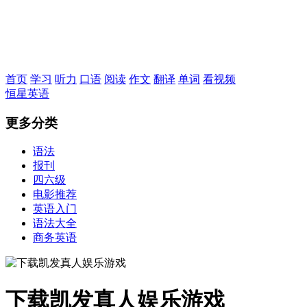
恒星英语
首页
学习
听力
口语
阅读
作文
翻译
单词
看视频
恒星英语
更多分类
语法
报刊
四六级
电影推荐
英语入门
语法大全
商务英语
下载凯发真人娱乐游戏