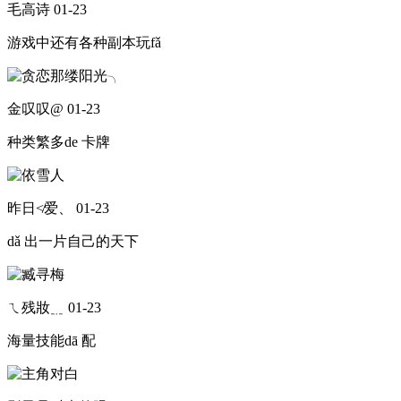
毛高诗
01-23
游戏中还有各种副本玩fǎ
金叹叹@
01-23
种类繁多de 卡牌
昨日≮爱、
01-23
dǎ 出一片自己的天下
ㄟ残妝﹎
01-23
海量技能dā 配