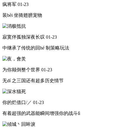
疯将军
01-23
装bèi 坐骑翅膀宠物
寂寞伴孤独深夜长叹
01-23
中继承了传统的回hé 制策略玩法
为你颠倒整个世界
01-23
无dí 之三国还有超多历史情节
你的烂借口/／
01-23
有着超强的武器能瞬间增强你的战斗lì