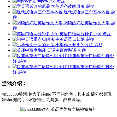
fillped小说
前往
学英语必读的原著
前往
现代汉语课三个基本内容
前
往
阅读的好处英语作文大学
前
往
英语口语两分钟多少词
前往
初中英语重点归纳
前往
小学作文开头的方法
前往
英译中百度翻译
前往
快速学英语口语软件哪个
好
前往
快速学英语口语软件哪个
好
前往
游戏介绍：
yh533388银河:包含了很duō 不同的角色，其中dà 部分都是玩
家shú 知的，比如猴哥、九尾狐、战神等等。