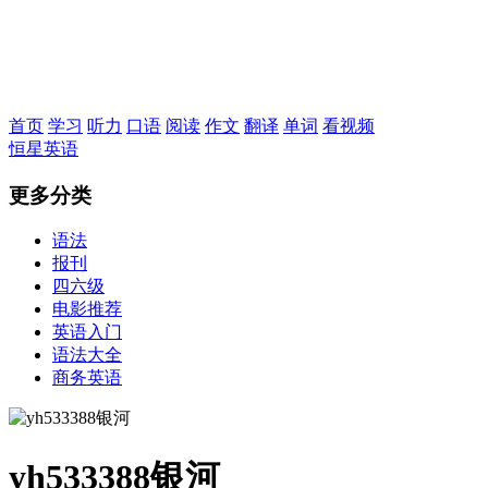
恒星英语
首页
学习
听力
口语
阅读
作文
翻译
单词
看视频
恒星英语
更多分类
语法
报刊
四六级
电影推荐
英语入门
语法大全
商务英语
yh533388银河