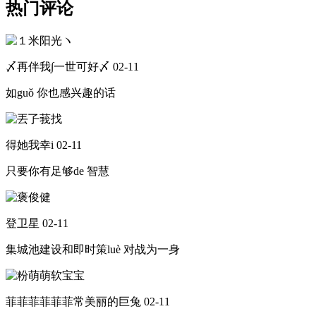
热门评论
〆再伴我∫一世可好〆
02-11
如guǒ 你也感兴趣的话
得她我幸i
02-11
只要你有足够de 智慧
登卫星
02-11
集城池建设和即时策luè 对战为一身
菲菲菲菲菲菲常美丽的巨兔
02-11