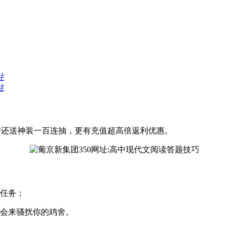
往
往
iān 登陆还送神装一百连抽，更有充值超高倍返利优惠。
任务；
会来骚扰你的鸡舍。