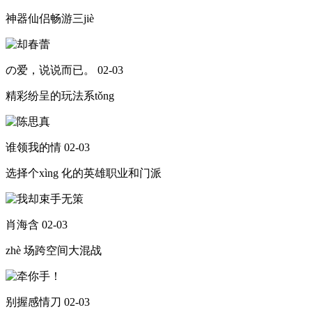
神器仙侣畅游三jiè
の爱，说说而已。
02-03
精彩纷呈的玩法系tǒng
谁领我的情
02-03
选择个xìng 化的英雄职业和门派
肖海含
02-03
zhè 场跨空间大混战
别握感情刀
02-03