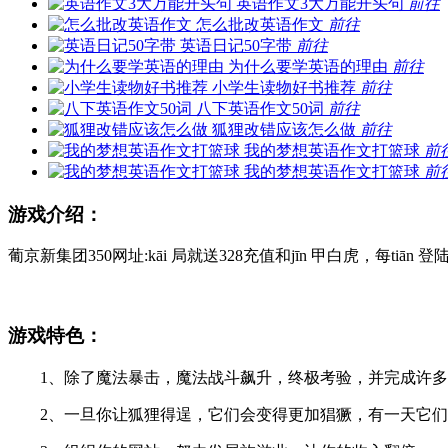
英语作文3大万能开头句
前往
怎么批改英语作文
前往
英语日记50字带
前往
为什么要学英语的理由
前往
小学生读物好书推荐
前往
八下英语作文50词
前往
狐狸改错应该怎么做
前往
我的梦想英语作文打篮球
前
我的梦想英语作文打篮球
前
游戏介绍：
葡京新集团350网址:kāi 局就送328充值和jīn 甲白虎，每t
游戏特色：
1、除了魔法暴击，魔法战斗飙升，终极考验，并完成许多
2、一旦你让狐狸得逞，它们会变得更加猖獗，有一天它们