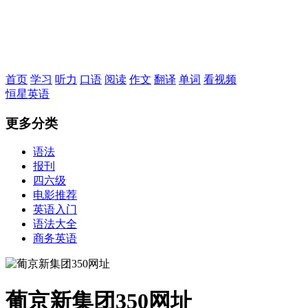
恒星英语
首页
学习
听力
口语
阅读
作文
翻译
单词
看视频
恒星英语
更多分类
语法
报刊
四六级
电影推荐
英语入门
语法大全
商务英语
葡京新集团350网址