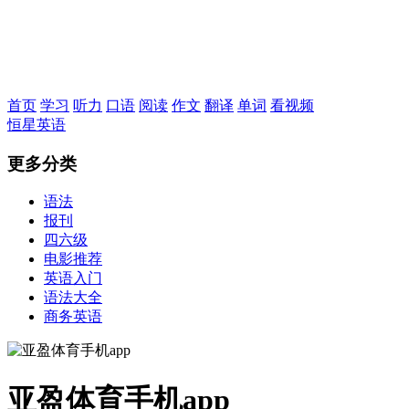
恒星英语
首页
学习
听力
口语
阅读
作文
翻译
单词
看视频
恒星英语
更多分类
语法
报刊
四六级
电影推荐
英语入门
语法大全
商务英语
亚盈体育手机app