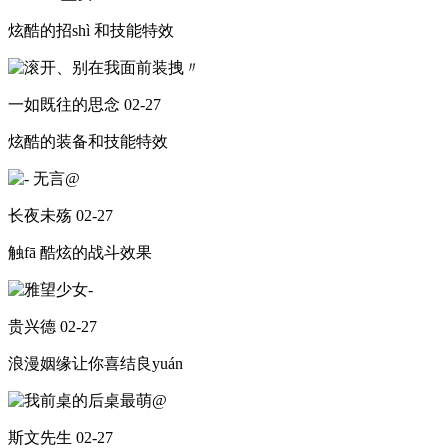
炫酷的招shì 和技能特效
一如既往的思念
02-27
炫酷的装备和技能特效
长夜未殇
02-27
触fā 酷炫的战斗效果
贵兴德
02-27
浪漫姻缘让你喜结良yuán
斯文先生
02-27