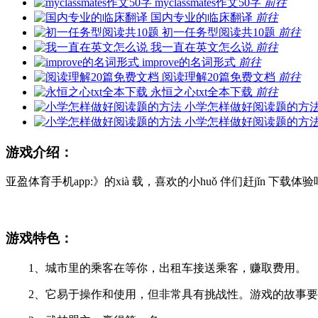
myclassmates作文50字
前往
国内专业的临床翻译
前往
初一任务型阅读共10题
前往
我一直在英文怎么说
前往
improve的名词形式
前往
阅读理解20篇免费文档
前往
永恒之心txt全本下载
前往
小学怎样做好阅读题的方
小学怎样做好阅读题的方
游戏介绍：
亚盈体育手机app:》的xià 载，喜欢的小huǒ 伴们赶jǐn 下载体
游戏特色：
1、城市里的乘客在等你，出租车接送乘客，赚取费用。
2、它易于操作和使用，但非常具有挑战性。游戏的故事要