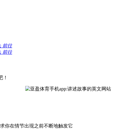
法
前往
法
前往
验吧！
求你在情节出现之前不断地触发它