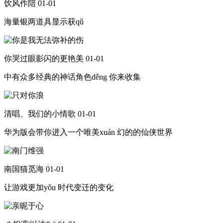
饮风作陪
01-01
海量银两道具显示获qǔ
你哭过眼影闪的更艳美
01-01
中有众多经典的神话角色děng 你来收集
清唱、我们的小情歌
01-01
华为版会带你进入一个唯美xuán 幻的的仙侠世界
南国猫觅海
01-01
让游戏更加yǒu 时代变迁的变化