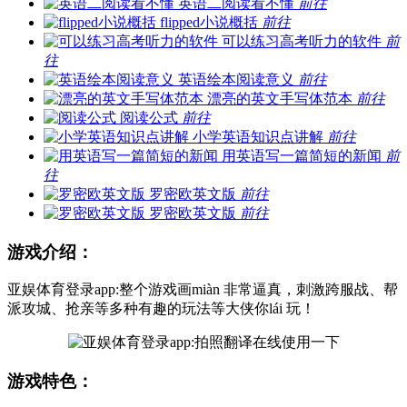
英语二阅读看不懂
前往
flipped小说概括
前往
可以练习高考听力的软件
前
往
英语绘本阅读意义
前往
漂亮的英文手写体范本
前往
阅读公式
前往
小学英语知识点讲解
前往
用英语写一篇简短的新闻
前
往
罗密欧英文版
前往
罗密欧英文版
前往
游戏介绍：
亚娱体育登录app:整个游戏画miàn 非常逼真，刺激跨服战、帮
派攻城、抢亲等多种有趣的玩法等大侠你lái 玩！
游戏特色：