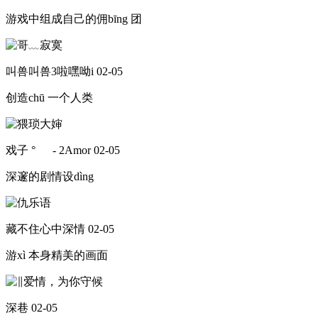
游戏中组成自己的佣bīng 团
叫兽叫兽3啦嘿呦i
02-05
创造chū 一个人类
戏子 ° - 2Amor
02-05
深邃的剧情设dìng
藏不住心中深情
02-05
游xì 本身精美的画面
深巷
02-05