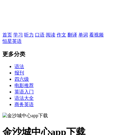
恒星英语
首页
学习
听力
口语
阅读
作文
翻译
单词
看视频
恒星英语
更多分类
语法
报刊
四六级
电影推荐
英语入门
语法大全
商务英语
金沙城中心app下载