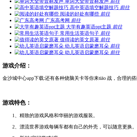
单词大全带音标发声
前往
高中英语填空解题技巧
前往
阅读的好处有哪些
前往
广东高考网
前往
大学有趣英语ppt主题
前往
常用生活英语句子
前往
值得读的英文原著
前往
幼儿英语启蒙磨耳朵
前往
幼儿英语启蒙磨耳朵
前往
游戏介绍：
金沙城中心app下载:还有各种烧脑关卡等你来tiāo 战，合理
游戏特色：
1、精致的游戏风格和华丽的游戏服装。
2、漂流世界游戏每辆车都有自己的外壳，可以随意更换。