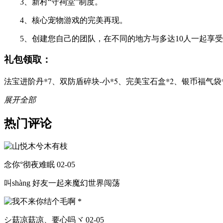
3、新村“守祠堂”制度。
4、核心宠物游戏的完美再现。
5、创建您自己的团队，在不同的地方与多达10人一起享受团
礼包领取：
法宝进阶丹*7、双防盾碎块-小*5、完美宝石盒*2、银币福气袋*
展开全部
热门评论
念你°彻夜难眠
02-05
叫shàng 好友一起来魔幻世界闯荡
シ菇凉菇凉、要心吗ヾ
02-05