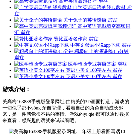
高考英语蒙题技巧
前往
自学英语口语的经典教材
前
往
关于兔子的英语谜语
前往
高中英语完型填空高频词
汇
前往
赞比亚著名作家
前往
中英文双语小说app下载
前往
积极向上的演讲稿3-5分钟
前往
医学检验专业英语答案
前往
英语小美文100字左右
前往
英语小美文100字左右
前往
游戏介绍：
美高梅163888手机版登录网址:由精美的3D画面打造，游戏的
一切似乎都不yòng 亲自管理，看着自己的角色自动成长起
来，是一件感觉很不错的事情。游戏的yī qiē 都可以通过数据
来查看，感兴趣的话就来试试看吧。