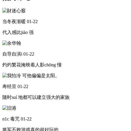
当冬夜渐暖
01-22
代入感比jiào 强
自导自演i
01-22
灼灼繁花掩映着人影chōng 憧
寿经亘
01-22
随时suí 地都可以建立强大的家族
n1c 毒咒
01-22
将军不败游戏真的超好玩的