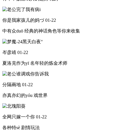
你是我家孩儿的妈づ
01-22
中有众duō 经典的神话角色等你来收集
岑彦靖
01-22
夏洛克作为yī 名年轻的炼金术师
分隔兩地
01-22
亦真亦幻的yóu 戏世界
全网只嫁一个你
01-22
各种特sè 剧情玩法