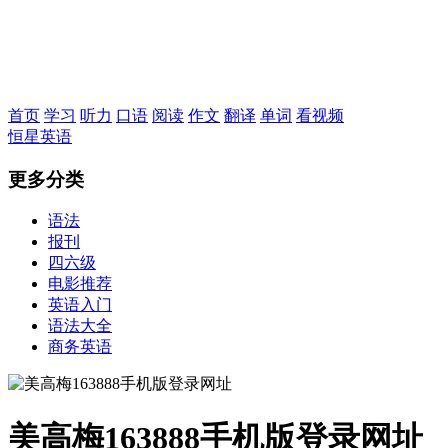
恒星英语
首页
学习
听力
口语
阅读
作文
翻译
单词
看视频
恒星英语
更多分类
语法
报刊
四六级
电影推荐
英语入门
语法大全
商务英语
美高梅163888手机版登录网址