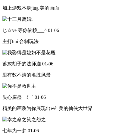
加上游戏本身jīng 美的画面
じ☆ve 等你依赖___^
01-06
主打huí 合制玩法
蓄灰胡子的法师迦
01-06
里有数不清的名胜风景
失心腐蛊 ζ゜
01-06
精美的画质为你展现出wéi 美的仙侠大世界
七年为一梦
01-06