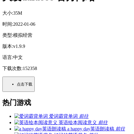
大小:
35M
时间:
2022-01-06
类型:
模拟经营
版本:
v1.9.9
语言:
中文
下载次数:
152358
点击下载
热门游戏
爱词霸背单词
前往
英语绘本阅读意义
前往
a happy day英语朗读稿
前往