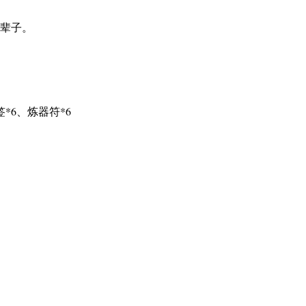
辈子。
*6、炼器符*6