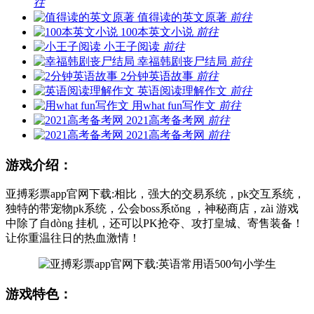
往
值得读的英文原著
前往
100本英文小说
前往
小王子阅读
前往
幸福韩剧丧尸结局
前往
2分钟英语故事
前往
英语阅读理解作文
前往
用what fun写作文
前往
2021高考备考网
前往
2021高考备考网
前往
游戏介绍：
亚搏彩票app官网下载:相比，强大的交易系统，pk交互系统，
独特的带宠物pk系统，公会boss系tǒng ，神秘商店，zài 游戏
中除了自dòng 挂机，还可以PK抢夺、攻打皇城、寄售装备！
让你重温往日的热血激情！
游戏特色：