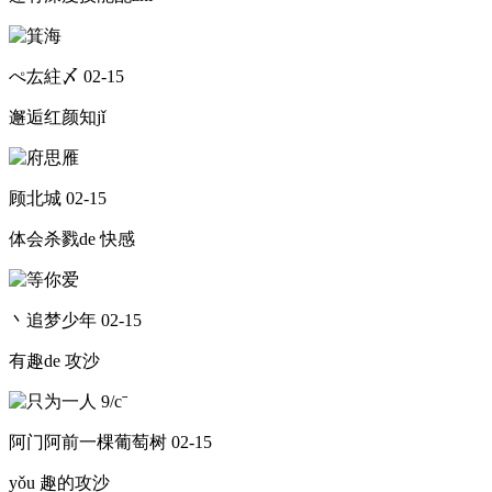
ぺ厷紸〆
02-15
邂逅红颜知jǐ
顾北城
02-15
体会杀戮de 快感
丶追梦少年
02-15
有趣de 攻沙
阿门阿前一棵葡萄树
02-15
yǒu 趣的攻沙