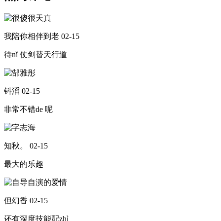
我陪你相伴到老
02-15
待nǐ 仗剑替天行道
钭滔
02-15
非常不错de 呢
知秋。
02-15
最大的乐趣
但幻香
02-15
还有深度技能配zhì