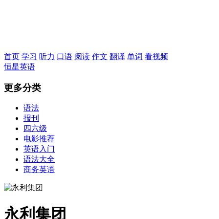
恒星英语
首页
学习
听力
口语
阅读
作文
翻译
单词
看视频
恒星英语
更多分类
语法
报刊
四六级
电影推荐
英语入门
语法大全
商务英语
永利集团