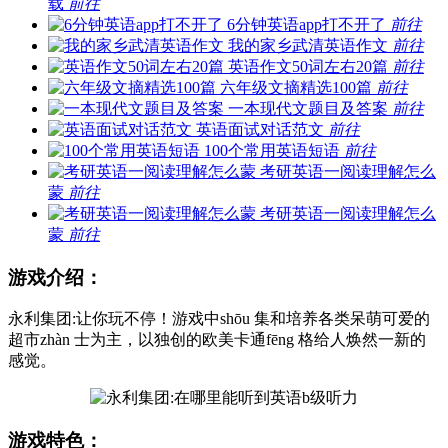
载
前往
6分钟英语app打不开了
前往
我的家乡武清英语作文
前往
英语作文50词左右20篇
前往
六年级文摘精选100篇
前往
一本现代文题目及答案
前往
英语面试对话范文
前往
100个常用英语短语
前往
考研英语一阅读理解怎么
蒙
前往
考研英语一阅读理解怎么
蒙
前往
游戏介绍：
永利集团:让你玩不停！游戏中shōu 集和培养各类呆萌可爱的
超市zhàn 士为主，以独创的欧美卡通fēng 格给人焕然一新的
感觉。
游戏特色：