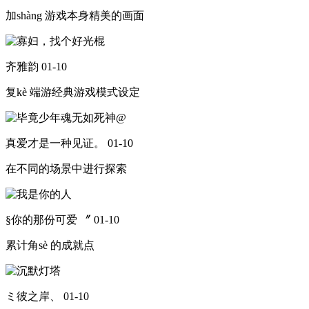
加shàng 游戏本身精美的画面
齐雅韵
01-10
复kè 端游经典游戏模式设定
真爱才是一种见证。
01-10
在不同的场景中进行探索
§你的那份可爱 〞
01-10
累计角sè 的成就点
ミ彼之岸、
01-10