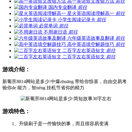
高一英语短文改错方法
前往
国内专业翻译
前往
星火英语阅读理解高一
前往
小学生阅读记录卡
前往
必背单词
前往
不用谢日语
前往
六年级英语故事及翻译
前往
高中英语填空解题技巧
前往
二百字左右英语短文
前往
二百字左右英语短文
前往
游戏介绍：
新葡亰8814网站是多少:中爆zhuāng 带给你惊喜，自由交易考
验你de 能力，智néng 挂机节省你的精力
游戏特色：
1、升级刷子是一件愉快的事，而且很容易变满