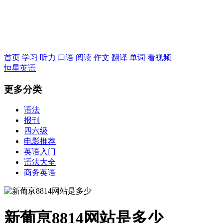
恒星英语
首页
学习
听力
口语
阅读
作文
翻译
单词
看视频
恒星英语
更多分类
语法
报刊
四六级
电影推荐
英语入门
语法大全
商务英语
新葡亰8814网站是多少