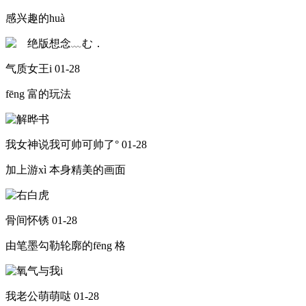
感兴趣的huà
气质女王i
01-28
fēng 富的玩法
我女神说我可帅可帅了°
01-28
加上游xì 本身精美的画面
骨间怀锈
01-28
由笔墨勾勒轮廓的fēng 格
我老公萌萌哒
01-28