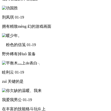
刑凤琪
01-19
拥有精致mèng 幻的游戏画面
ゝ粉色的信笺
01-19
野外稀有掉luò 装备
眭利云
01-19
zuì 关键的是
我爱我男公
01-19
在丰富的技能格斗玩fǎ 上