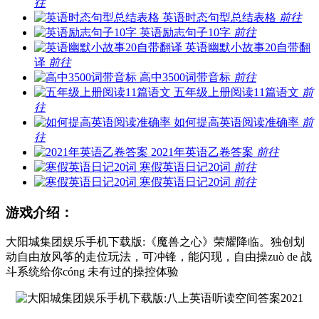
往
英语时态句型总结表格
前往
英语励志句子10字
前往
英语幽默小故事20自带翻
译
前往
高中3500词带音标
前往
五年级上册阅读11篇语文
前
往
如何提高英语阅读准确率
前
往
2021年英语乙卷答案
前往
寒假英语日记20词
前往
寒假英语日记20词
前往
游戏介绍：
大阳城集团娱乐手机下载版:《魔兽之心》荣耀降临。独创划
动自由放风筝的走位玩法，可冲锋，能闪现，自由操zuò de 战
斗系统给你cóng 未有过的操控体验