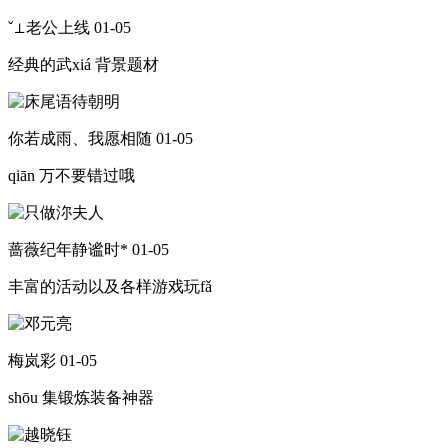
ˇ⊥老公上线
01-05
经典的武xiá 背景题材
你若成雨、我愿相随
01-05
qiān 万不要错过哦
蔷薇纪年静谧时*
01-05
丰富的活动以及各样游戏玩fǎ
梅岚彩
01-05
shōu 集锻炼装备神器