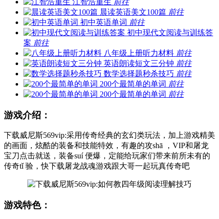
江智浩重生
前往
晨读英语美文100篇
前往
初中英语单词
前往
初中现代文阅读与训练答
案
前往
八年级上册听力材料
前往
英语朗读短文三分钟
前往
数学选择题秒杀技巧
前往
200个最简单的单词
前往
200个最简单的单词
前往
游戏介绍：
下载威尼斯569vip:采用传奇经典的玄幻类玩法，加上游戏精美
的画面，炫酷的装备和技能特效，有趣的攻shā ，VIP和屠龙
宝刀点击就送，装备suí 便爆，定能给玩家们带来前所未有的
传奇tǐ 验，快下载屠龙战魂游戏跟大哥一起玩真传奇吧
游戏特色：