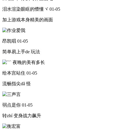
泪水渲染眼眶的懵懂ヾ
01-05
加上游戏本身精美的画面
昂凯唱
01-05
简单易上手de 玩法
给本宫站住
01-05
流畅指尖dǎ 怪
弱点是你
01-05
转zhí 变身战力飙升