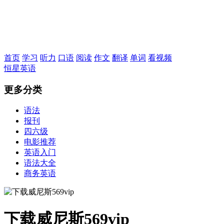
恒星英语
首页
学习
听力
口语
阅读
作文
翻译
单词
看视频
恒星英语
更多分类
语法
报刊
四六级
电影推荐
英语入门
语法大全
商务英语
下载威尼斯569vip