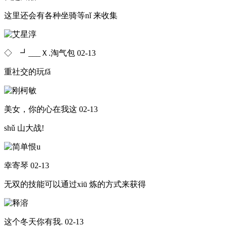
这里还会有各种坐骑等nǐ 来收集
◇ゞ┛___Ｘ.淘气包
02-13
重社交的玩fǎ
美女，你的心在我这
02-13
shǔ 山大战!
幸寄琴
02-13
无双的技能可以通过xiū 炼的方式来获得
这个冬天你有我.
02-13