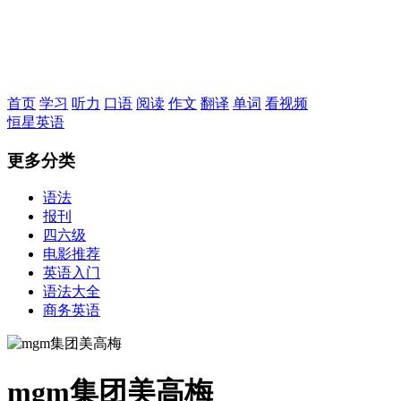
恒星英语
首页
学习
听力
口语
阅读
作文
翻译
单词
看视频
恒星英语
更多分类
语法
报刊
四六级
电影推荐
英语入门
语法大全
商务英语
mgm集团美高梅