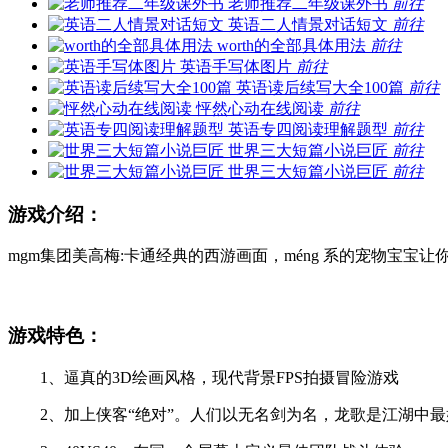
老师推荐二年级课外书
前往
英语二人情景对话短文
前往
worth的全部具体用法
前往
英语手写体图片
前往
英语读后续写大全100篇
前往
怦然心动在线阅读
前往
英语专四阅读理解题型
前往
世界三大短篇小说巨匠
前往
世界三大短篇小说巨匠
前往
游戏介绍：
mgm集团美高梅:卡通经典的西游画面，méng 系的宠物宝宝让你
游戏特色：
1、逼真的3D绘画风格，现代背景FPS拍摄冒险游戏
2、加上侠客“绝对”。人们以无名剑为名，龙歌是江湖中最