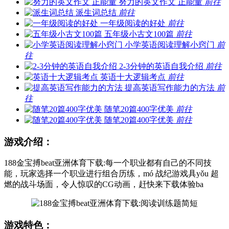
努力的英文作文 正能量
前往
派生词总结
前往
一年级阅读的好处
前往
五年级小古文100篇
前往
小学英语阅读理解小窍门
前
往
2-3分钟的英语自我介绍
前往
英语十大逻辑考点
前往
提高英语写作能力的方法
前
往
随笔20篇400字优美
前往
随笔20篇400字优美
前往
游戏介绍：
188金宝搏beat亚洲体育下载:每一个职业都有自己的不同技
能，玩家选择一个职业进行组合历练，mó 战纪游戏具yǒu 超
燃的战斗场面，令人惊叹的CG动画，赶快来下载体验ba
游戏特色：