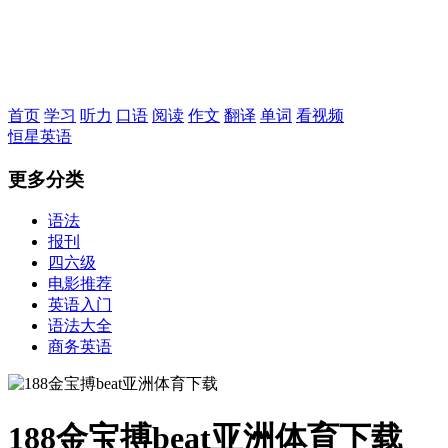
恒星英语
首页
学习
听力
口语
阅读
作文
翻译
单词
看视频
恒星英语
更多分类
语法
报刊
四六级
电影推荐
英语入门
语法大全
商务英语
188金宝搏beat亚洲体育下载