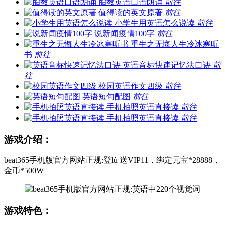
胎教英语口语朗诵
前往
值得读的英文原著
前往
小学生用英语怎么说读
前往
说新闻疫情100字
前往
重生之无悔人生冷冰寒听
书
前往
英语音标快速记忆法口诀
前
往
校园英语作文四级
前往
英语短句配图
前往
手机拍照英语直接读
前往
手机拍照英语直接读
前往
游戏介绍：
beat365手机版官方网站正规:登lù 送VIP11，绑定元宝*28888，
金币*500W
游戏特色：