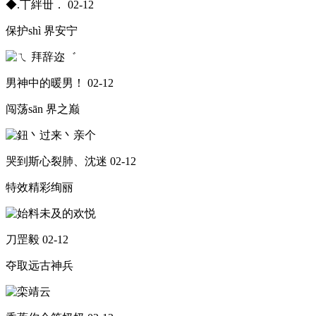
◆.丅絆丗．
02-12
保护shì 界安宁
男神中的暖男！
02-12
闯荡sān 界之巅
哭到斯心裂肺、沈迷
02-12
特效精彩绚丽
刀罡毅
02-12
夺取远古神兵