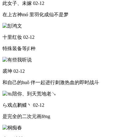
此女子、未嫁
02-12
在上古神mó 里羽化成仙不是梦
十里红妆
02-12
特殊装备等jǐ 种
裘坤
02-12
和自己的huǒ 伴一起进行刺激热血的即时战斗
ら戏点鹣鲽丶
02-12
是完全的二次元画fēng