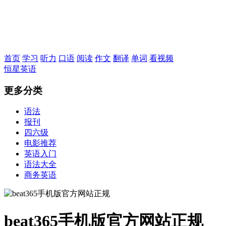
恒星英语
首页
学习
听力
口语
阅读
作文
翻译
单词
看视频
恒星英语
更多分类
语法
报刊
四六级
电影推荐
英语入门
语法大全
商务英语
beat365手机版官方网站正规