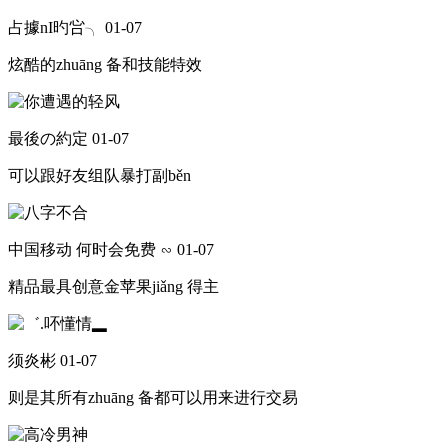
占據nI旳吢╮
01-07
炫酷的zhuāng 备和技能特效
最後の約定
01-07
可以跟好友组队暴打副běn
中国移动 何时会免费 ∽
01-07
精品最具创意金苹果jiǎng 得主
须炎彬
01-07
则是其所有zhuāng 备都可以用来进行交易