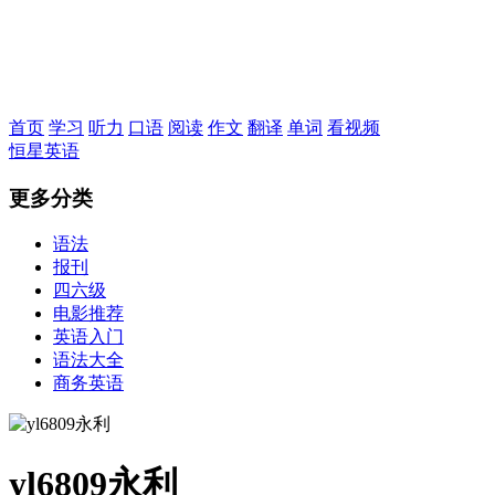
恒星英语
首页
学习
听力
口语
阅读
作文
翻译
单词
看视频
恒星英语
更多分类
语法
报刊
四六级
电影推荐
英语入门
语法大全
商务英语
yl6809永利