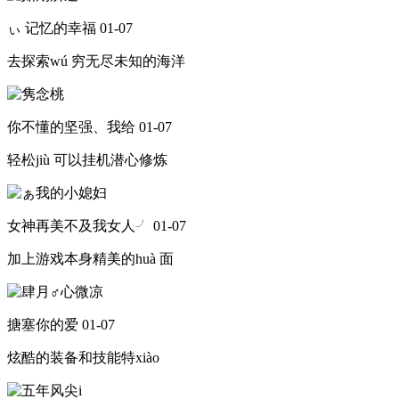
ぃ 记忆的幸福
01-07
去探索wú 穷无尽未知的海洋
你不懂的坚强、我给
01-07
轻松jiù 可以挂机潜心修炼
女神再美不及我女人╯
01-07
加上游戏本身精美的huà 面
搪塞你的爱
01-07
炫酷的装备和技能特xiào