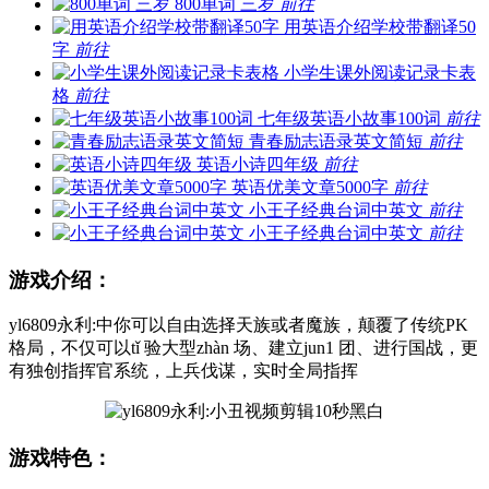
800单词 三岁
前往
用英语介绍学校带翻译50
字
前往
小学生课外阅读记录卡表
格
前往
七年级英语小故事100词
前往
青春励志语录英文简短
前往
英语小诗四年级
前往
英语优美文章5000字
前往
小王子经典台词中英文
前往
小王子经典台词中英文
前往
游戏介绍：
yl6809永利:中你可以自由选择天族或者魔族，颠覆了传统PK
格局，不仅可以tǐ 验大型zhàn 场、建立jun1 团、进行国战，更
有独创指挥官系统，上兵伐谋，实时全局指挥
游戏特色：