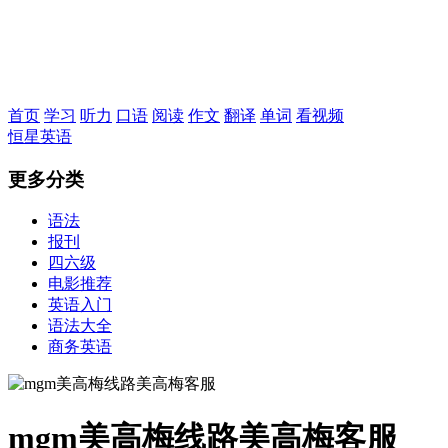
恒星英语
首页
学习
听力
口语
阅读
作文
翻译
单词
看视频
恒星英语
更多分类
语法
报刊
四六级
电影推荐
英语入门
语法大全
商务英语
mgm美高梅线路美高梅客服