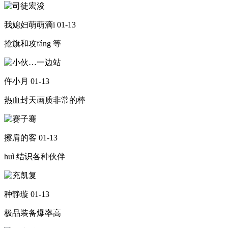
我媳妇萌萌滴i
01-13
抢旗和攻fáng 等
仵小月
01-13
热血封天画质非常的棒
擦肩的客
01-13
huì 结识各种伙伴
种静璇
01-13
极品装备爆率高