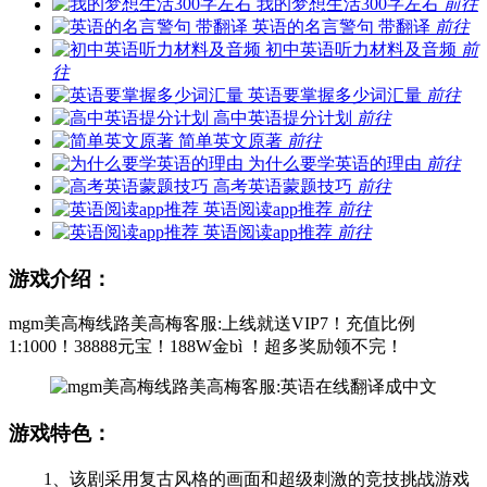
我的梦想生活300字左右
前往
英语的名言警句 带翻译
前往
初中英语听力材料及音频
前
往
英语要掌握多少词汇量
前往
高中英语提分计划
前往
简单英文原著
前往
为什么要学英语的理由
前往
高考英语蒙题技巧
前往
英语阅读app推荐
前往
英语阅读app推荐
前往
游戏介绍：
mgm美高梅线路美高梅客服:上线就送VIP7！充值比例
1:1000！38888元宝！188W金bì ！超多奖励领不完！
游戏特色：
1、该剧采用复古风格的画面和超级刺激的竞技挑战游戏