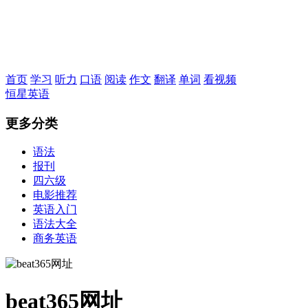
恒星英语
首页
学习
听力
口语
阅读
作文
翻译
单词
看视频
恒星英语
更多分类
语法
报刊
四六级
电影推荐
英语入门
语法大全
商务英语
beat365网址