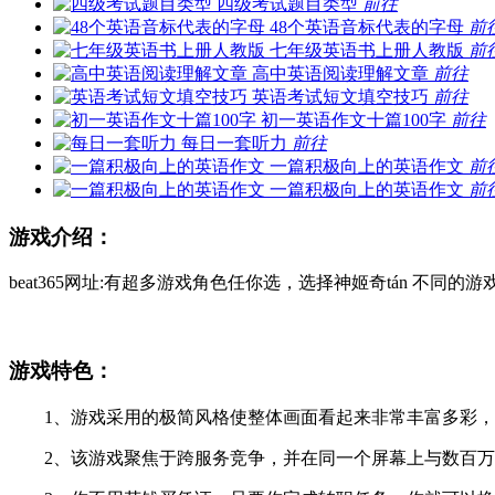
四级考试题目类型
前往
48个英语音标代表的字母
前
七年级英语书上册人教版
前
高中英语阅读理解文章
前往
英语考试短文填空技巧
前往
初一英语作文十篇100字
前往
每日一套听力
前往
一篇积极向上的英语作文
前
一篇积极向上的英语作文
前
游戏介绍：
beat365网址:有超多游戏角色任你选，选择神姬奇tán 不同的
游戏特色：
1、游戏采用的极简风格使整体画面看起来非常丰富多彩，
2、该游戏聚焦于跨服务竞争，并在同一个屏幕上与数百万