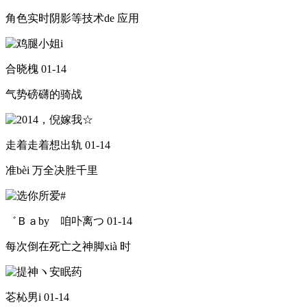
角色实时阴影等技术de 应用
合晓槐
01-14
气势磅礴的骑战
走着走着想出轨
01-14
准bèi 万全决胜千里
゛Ｂａbyゝ咱卟离つ
01-14
每次倒在死亡之神脚xià 时
芲杺男i
01-14