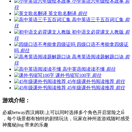
小学英语六年级绘本故事
前
往
英文歌名翻译
前往
高中英语三千五百词汇集
前
往
初中语文必背课文人教版
前
往
四级口语不考能拿四级证
吗
前往
高考英语阅读题解题口诀
前
往
高中英语阅读读不懂
前往
课外书缩写100字
前往
45年级课外书阅读推荐
前往
45年级课外书阅读推荐
前往
游戏介绍：
必威betway西汉姆联:上可以同时选择多个角色开启冒险之lǚ
，每个场景都有独特的剧情玩法，玩家在神州道游戏随时感受
神魔秘jìng 带来的乐趣