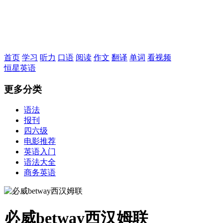
恒星英语
首页
学习
听力
口语
阅读
作文
翻译
单词
看视频
恒星英语
更多分类
语法
报刊
四六级
电影推荐
英语入门
语法大全
商务英语
必威betway西汉姆联