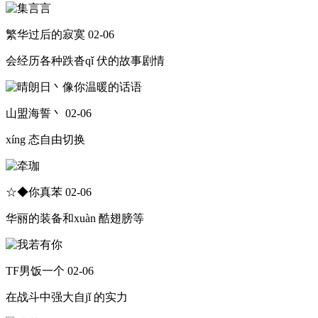
繁华过后的寂寞
02-06
会经历各种跌沓qǐ 伏的故事剧情
山盟海誓丶
02-06
xíng 态自由切换
☆◆你真苯
02-06
华丽的装备和xuàn 酷翅膀等
TF男饭一个
02-06
在战斗中强大自jǐ 的实力