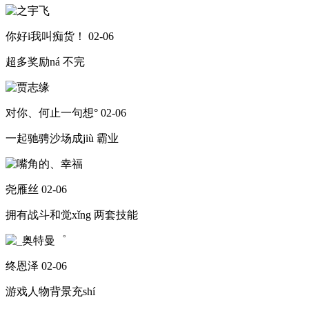
你好i我叫痴货！
02-06
超多奖励ná 不完
对你、何止一句想°
02-06
一起驰骋沙场成jiù 霸业
尧雁丝
02-06
拥有战斗和觉xǐng 两套技能
终恩泽
02-06
游戏人物背景充shí