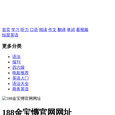
恒星英语
首页
学习
听力
口语
阅读
作文
翻译
单词
看视频
恒星英语
更多分类
语法
报刊
四六级
电影推荐
英语入门
语法大全
商务英语
188金宝慱官网网址