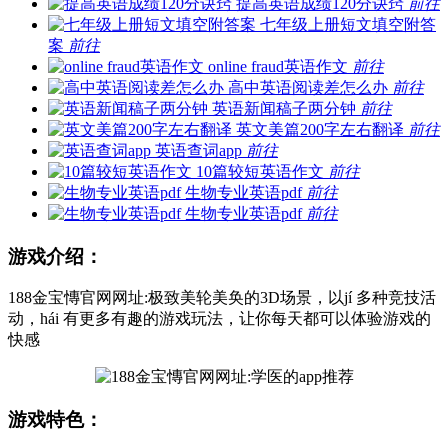
提高英语成绩120分诀窍
前往
七年级上册短文填空附答
案
前往
online fraud英语作文
前往
高中英语阅读差怎么办
前往
英语新闻稿子两分钟
前往
英文美篇200字左右翻译
前往
英语查词app
前往
10篇较短英语作文
前往
生物专业英语pdf
前往
生物专业英语pdf
前往
游戏介绍：
188金宝慱官网网址:极致美轮美奂的3D场景，以jí 多种竞技活
动，hái 有更多有趣的游戏玩法，让你每天都可以体验游戏的
快感
游戏特色：