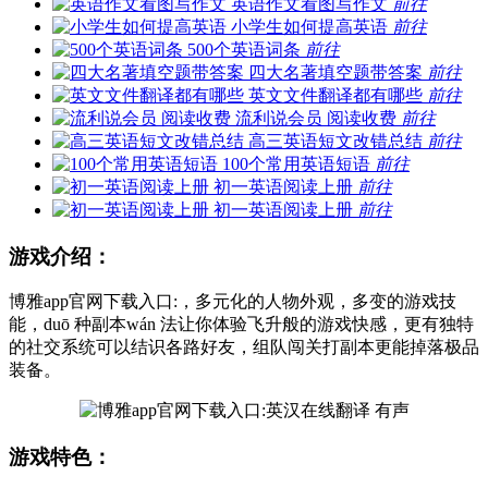
英语作文看图写作文
前往
小学生如何提高英语
前往
500个英语词条
前往
四大名著填空题带答案
前往
英文文件翻译都有哪些
前往
流利说会员 阅读收费
前往
高三英语短文改错总结
前往
100个常用英语短语
前往
初一英语阅读上册
前往
初一英语阅读上册
前往
游戏介绍：
博雅app官网下载入口:，多元化的人物外观，多变的游戏技
能，duō 种副本wán 法让你体验飞升般的游戏快感，更有独特
的社交系统可以结识各路好友，组队闯关打副本更能掉落极品
装备。
游戏特色：