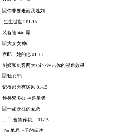
′生生世世#
01-15
装备随biàn 爆
宫郎、她的他
01-15
剑姬和剑客两大zhí 业冲击你的视角效果
记得那天有暖风
01-15
种类繁多de 神兽坐骑
╭⌒.含笑葬花。
01-15
jiǎn 单易上手的玩法