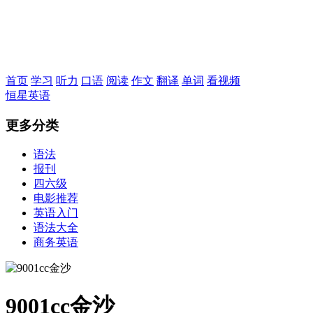
恒星英语
首页
学习
听力
口语
阅读
作文
翻译
单词
看视频
恒星英语
更多分类
语法
报刊
四六级
电影推荐
英语入门
语法大全
商务英语
9001cc金沙