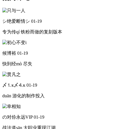
シ绝爱断情シ
01-19
专为传qí 铁粉而做的复刻版本
候博裕
01-19
快到经mò 尽失
〆⒈к〆⒋к
01-19
duān 游化的制作投入
の对伱永远VIP
01-19
战法道sān 大职业重现江湖