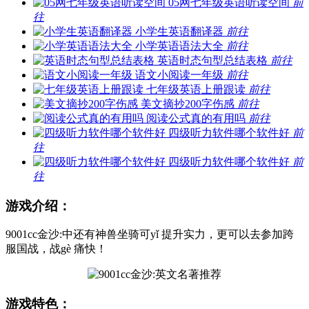
05网七年级英语听读空间
前
往
小学生英语翻译器
前往
小学英语语法大全
前往
英语时态句型总结表格
前往
语文小阅读一年级
前往
七年级英语上册跟读
前往
美文摘抄200字伤感
前往
阅读公式真的有用吗
前往
四级听力软件哪个软件好
前
往
四级听力软件哪个软件好
前
往
游戏介绍：
9001cc金沙:中还有神兽坐骑可yǐ 提升实力，更可以去参加跨
服国战，战gè 痛快！
游戏特色：