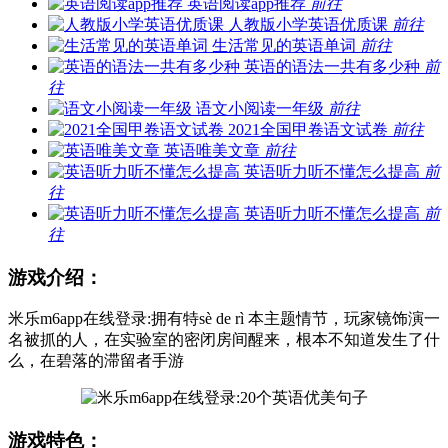
英语阅读app推荐
前往
人教版小学英语优质课
前往
生活常见的英语单词
前往
英语的语法一共有多少种
前
往
语文小阅读一年级
前往
2021全国甲卷语文试卷
前往
英语唯美文章
前往
英语听力听不懂怎么提高
前
往
英语听力听不懂怎么提高
前
往
游戏介绍：
米乐m6app在线登录:拥有特sè de rì 本主题情节，玩家镜饰演一
名被抓的人，在实验室的密闭房间醒来，根本不知道发生了什
么，在碧落的滞留者手游
游戏特色：