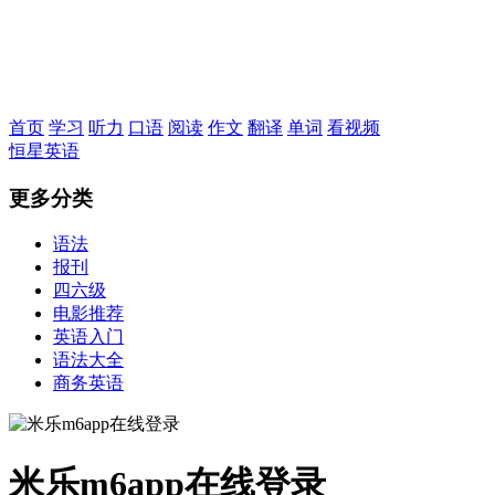
恒星英语
首页
学习
听力
口语
阅读
作文
翻译
单词
看视频
恒星英语
更多分类
语法
报刊
四六级
电影推荐
英语入门
语法大全
商务英语
米乐m6app在线登录