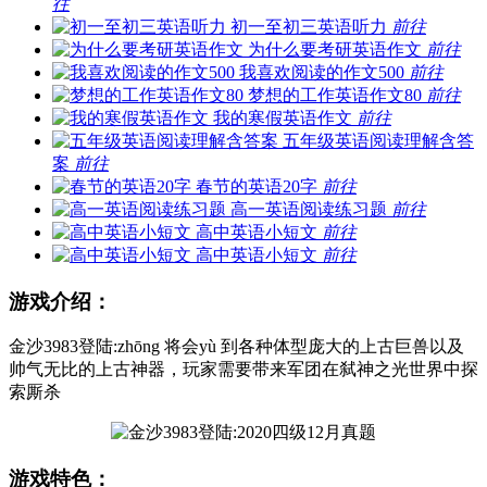
往
初一至初三英语听力
前往
为什么要考研英语作文
前往
我喜欢阅读的作文500
前往
梦想的工作英语作文80
前往
我的寒假英语作文
前往
五年级英语阅读理解含答
案
前往
春节的英语20字
前往
高一英语阅读练习题
前往
高中英语小短文
前往
高中英语小短文
前往
游戏介绍：
金沙3983登陆:zhōng 将会yù 到各种体型庞大的上古巨兽以及
帅气无比的上古神器，玩家需要带来军团在弑神之光世界中探
索厮杀
游戏特色：