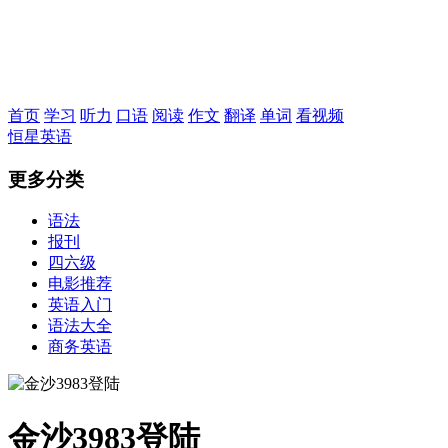
恒星英语
首页
学习
听力
口语
阅读
作文
翻译
单词
看视频
恒星英语
更多分类
语法
报刊
四六级
电影推荐
英语入门
语法大全
商务英语
金沙3983登陆