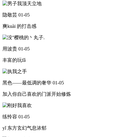
隐敬芸
01-05
爽kuài 的打击感
用波贵
01-05
丰富的玩fǎ
黑色——最低调的奢华
01-05
加入你自己喜欢的门派开始修炼
练怜容
01-05
yǐ 东方玄幻气息浓郁