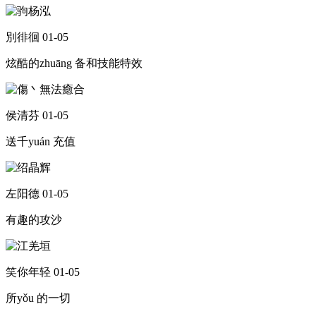
別徘徊
01-05
炫酷的zhuāng 备和技能特效
侯清芬
01-05
送千yuán 充值
左阳德
01-05
有趣的攻沙
笑你年轻
01-05
所yǒu 的一切