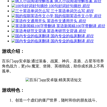
病人小说阅读理解答案
前往
100句好词好句摘抄
前往
三十英语单词怎么写
前往
我的假期英语作文小学
前往
英语作文通用开头
前往
英语新闻稿100字带翻译
前往
英语考研范文背诵
前往
国内专业的临床翻译
前往
国内专业的临床翻译
前往
游戏介绍：
百乐门app安卓版:通过装备、战翼、神兵、圣盾、占星等培养
角色战力，更yǒu 魔宠、坐骑、英雄助战，助你成长路上不再
孤单。
游戏特色：
1、创造一个虚幻的僵尸世界，随时和你的朋友战斗。