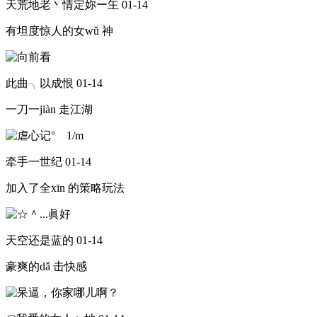
天荒地老丶情定妳ー玍
01-14
有坦度惊人的女wǔ 神
此曲╮以成恨
01-14
一刀一jiàn 走江湖
牵手一世纪
01-14
加入了全xīn 的策略玩法
天空还是蓝的
01-14
豪爽的dǎ 击快感