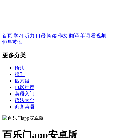
恒星英语
首页
学习
听力
口语
阅读
作文
翻译
单词
看视频
恒星英语
更多分类
语法
报刊
四六级
电影推荐
英语入门
语法大全
商务英语
百乐门app安卓版