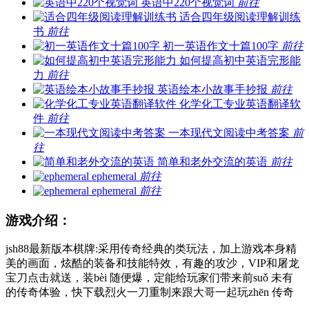
英语中220个视觉词
前往
适合四年级阅读理解训练
书
前往
初一英语作文十篇100字
前往
如何提高初中英语完形能
力
前往
英语绘本小故事手抄报
前往
化学化工专业英语翻译软
件
前往
一本现代文阅读中考答案
前
往
简单和老外交流的英语
前往
ephemeral
前往
ephemeral
前往
游戏介绍：
jsh88最新版本棋牌:采用传奇经典的类玩法，加上游戏本身精
美的画面，炫酷的装备和技能特效，有趣的攻沙，VIP和屠龙
宝刀点击就送，装bèi 随便爆，定能给玩家们带来前suǒ 未有
的传奇体验，快下载烈火一刀重制来跟大哥一起玩zhēn 传奇