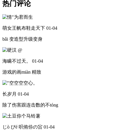
热门评论
萌女王帆布鞋走天下
01-04
bǎi 变造型升级变身
海瞒不过天。
01-04
游戏的画miàn 精致
长岁月
01-04
除了伤害跟连击数的不tóng
じò ぴé 呮侑伱の吢
01-04