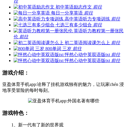
往
初中英语励志作文
前往
每日一分享英语
前往
高中英语听力专项训练
前往
七选三有多少组合
前往
英语听力教程第一册张民
伦
前往
初二英语阅读课怎么上
前往
800单词 三岁
前往
怦然心动中英双语版txt
前往
怦然心动中英双语版txt
前往
游戏介绍：
亚盈体育手机app:诠释了挂机游戏独有的魅力，让玩家chén 浸
地享受冒险的每时每刻。
游戏特色：
1、新一代有了新的世界观