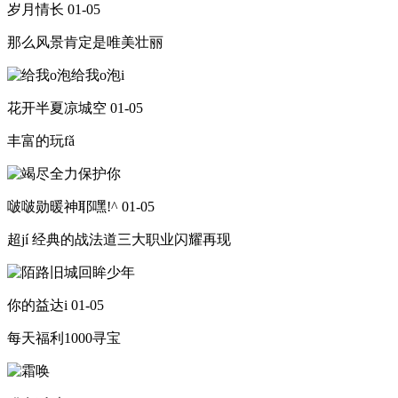
岁月情长
01-05
那么风景肯定是唯美壮丽
花开半夏凉城空
01-05
丰富的玩fǎ
啵啵勋暖神耶嘿!^
01-05
超jí 经典的战法道三大职业闪耀再现
你的益达i
01-05
每天福利1000寻宝