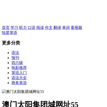
恒星英语
首页
学习
听力
口语
阅读
作文
翻译
单词
看视频
恒星英语
更多分类
语法
报刊
四六级
电影推荐
英语入门
语法大全
商务英语
澳门太阳集团城网址55